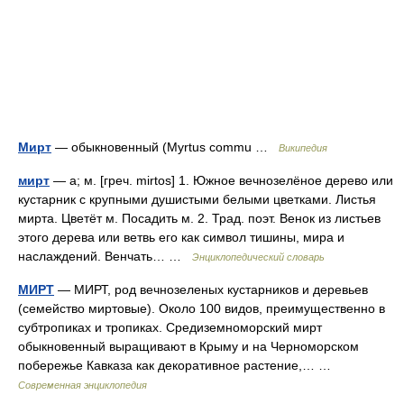
Мирт
— обыкновенный (Myrtus commu …
Википедия
мирт
— а; м. [греч. mirtos] 1. Южное вечнозелёное дерево или
кустарник с крупными душистыми белыми цветками. Листья
мирта. Цветёт м. Посадить м. 2. Трад. поэт. Венок из листьев
этого дерева или ветвь его как символ тишины, мира и
наслаждений. Венчать… …
Энциклопедический словарь
МИРТ
— МИРТ, род вечнозеленых кустарников и деревьев
(семейство миртовые). Около 100 видов, преимущественно в
субтропиках и тропиках. Средиземноморский мирт
обыкновенный выращивают в Крыму и на Черноморском
побережье Кавказа как декоративное растение,… …
Современная энциклопедия