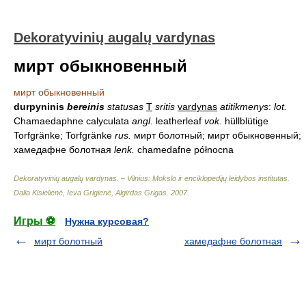
Dekoratyvinių augalų vardynas
мирт обыкновенный
мирт обыкновенный
durpyninis
bereinis
statusas
T
sritis
vardynas
atitikmenys
:
lot.
Chamaedaphne calyculata
angl.
leatherleaf
vok.
hüllblütige
Torfgränke; Torfgränke
rus.
мирт болотный; мирт обыкновенный;
хамедафне болотная
lenk.
chamedafne północna
Dekoratyvinių augalų vardynas. – Vilnius: Mokslo ir enciklopedijų leidybos institutas
.
Dalia Kisielienė, Ieva Grigienė, Algirdas Grigas
.
2007
.
Игры ⚽
Нужна курсовая?
мирт болотный
хамедафне болотная