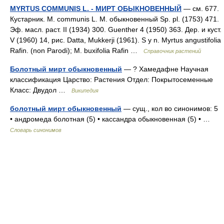
MYRTUS COMMUNIS L. - МИРТ ОБЫКНОВЕННЫЙ
— см. 677.
Кустарник. М. communis L. М. обыкновенный Sp. pl. (1753) 471.
Эф. масл. раст. II (1934) 300. Guenther 4 (1950) 363. Дер. и куст.
V (1960) 14, рис. Datta, Mukkerji (1961). S y n. Myrtus angustifolia
Rafin. (non Parodi); M. buxifolia Rafin …
Справочник растений
Болотный мирт обыкновенный
— ? Хамедафне Научная
классификация Царство: Растения Отдел: Покрытосеменные
Класс: Двудол …
Википедия
болотный мирт обыкновенный
— сущ., кол во синонимов: 5
• андромеда болотная (5) • кассандра обыкновенная (5) • …
Словарь синонимов