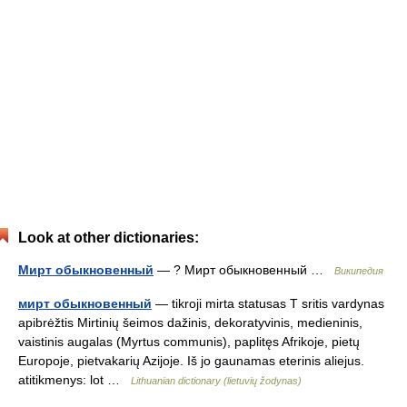
Look at other dictionaries:
Мирт обыкновенный
— ? Мирт обыкновенный …
Википедия
мирт обыкновенный
— tikroji mirta statusas T sritis vardynas
apibrėžtis Mirtinių šeimos dažinis, dekoratyvinis, medieninis,
vaistinis augalas (Myrtus communis), paplitęs Afrikoje, pietų
Europoje, pietvakarių Azijoje. Iš jo gaunamas eterinis aliejus.
atitikmenys: lot …
Lithuanian dictionary (lietuvių žodynas)